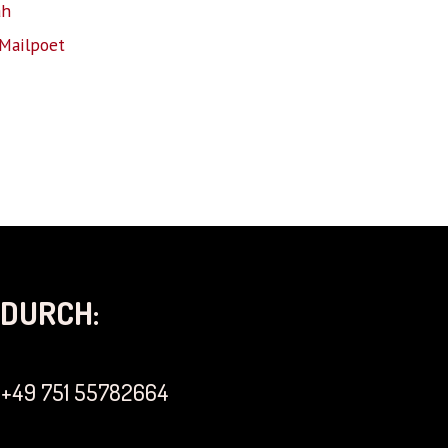
ah
Mailpoet
DURCH:
+49 751 55782664