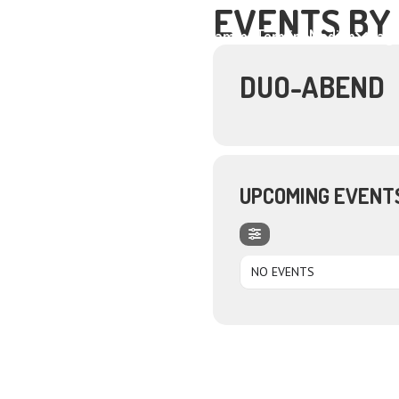
EVENTS BY
Home
About
Programme
Termine
Medien
Dagm
DUO-ABEND
UPCOMING EVENT
NO EVENTS