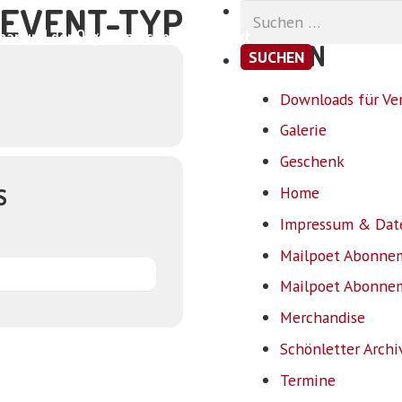
 EVENT-TYP
Suchen
nach:
ar und der Organismus
Shop
Kontakt
SEITEN
Downloads für Ver
Galerie
Geschenk
Home
S
Impressum & Dat
Mailpoet Abonnem
Mailpoet Abonnem
Merchandise
Schönletter Archi
Termine