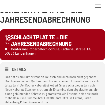
SCHLACHTPLATTE - DIE
JAHRESENDABRECHNUNG
18
SCHLACHTPLATTE - DIE
JAHRESENDABRECHNUNG
JAN
Theatersaal Robert-Koch-Schule
, Rathenaustraße 14,
30853 Langenhagen
DETAILS
Das hat es am Humorstandort Deutschland auch noch nicht gegeben:
Drei Frauen und ein Quotenmann blicken in einem Ensemble zurück aufs
letzte Jahr! Der Kölner Kabarettist Robert Griess schart jedes Jahr aufs
Neue Kabarett-Stars um sich, um als Ensemble dem abgelaufenen Jahr
einen gebührenden Kehraus zu garantieren. Als Ensemble sind sie noch
mehr als nur die Summe ihrer Einzeltalente. Mit Lisa Catena, Sarah
Hakenberg, Robert Griess und mir.