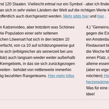
d 120 Staaten. Vielleicht ertmal nur ein Symbol - aber ich find
n sich in sehr vielen Ländern der Welt auf die richtigen Werte k
offentlich auch durchgesetzt werden.
Mehr gibts hier
und
hier
.
ein Katzenvideo, aber trotzdem was Schönes
4.)
"Gemeins
Die Population einer sehr seltenen
gegen die Ei
chen Löwenart hat sich in den letzten 10
ein Amsterd
ierfacht, von ca 10 auf schätzungsweise gut
Restaurant b
e sich (erfolgreicher als seinerzeit bei uns
die Woche 
bär) auch langsam wieder weiter außerhalb
einen Platz, 
 Kerngebiets, in das sie sich zurückgezogen
alleine esse
eiten - behütet von mittlerweile immerhin
(aber es eige
ftig bezahlten Rangerteams.
Hier mehr Infos
möchten):
Hie
herzerwärmen
Was für eine
Idee!