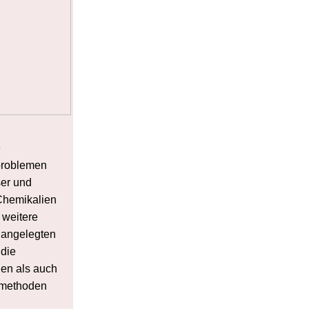
e
sproblemen
ser und
 Chemikalien
 weitere
 angelegten
 die
nen als auch
rmethoden