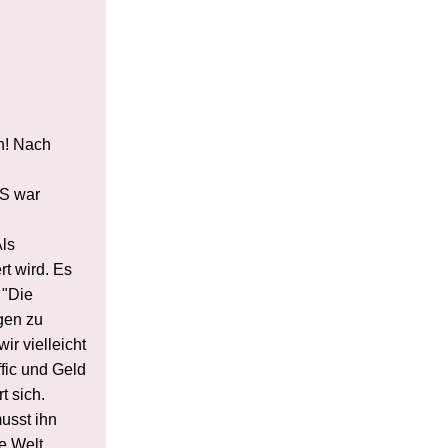
n! Nach
AS war
Als
t wird. Es
 "Die
gen zu
r vielleicht
fic und Geld
t sich.
usst ihn
e Welt