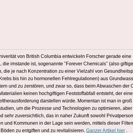
niverität von British Columbia entwickeln Forscher gerade eine
 die imstande ist, sogenannte "Forever Chemicals" (also giftig
n,
die je nach Konzentration zu einer Vielzahl von Gesundheit
 Krebs bis hin zu hormonellen Fehlregulationen) aus Grundwas
ltern und zu zerstören, und zwar so, dass beim Abwaschen der
aterialien keinen hochgiftigen Feststoffabfall entsteht, der eine
therausforderung darstellen würde. Momentan ist man in groß
studien, um die Prozesse und Technologien zu optimieren, aber
nd sehr zuversichtlich, das in naher Zukunft sowohl Privatperso
 und Kommunen in der Lage sein werden, mittels dieser Filte
Böden zu entgiften und zu revitalisieren.
Ganzer Artikel hier
.