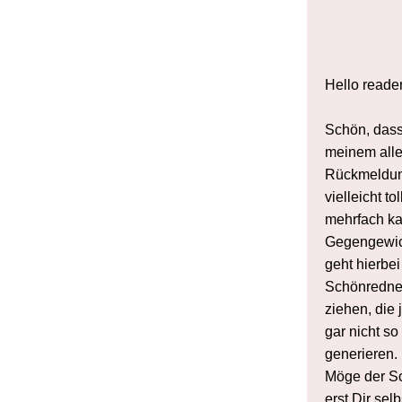
Hello reader
Schön, dass
meinem alle
Rückmeldung
vielleicht t
mehrfach ka
Gegengewich
geht hierbei
Schönredner
ziehen, die
gar nicht s
generieren. 
Möge der Sc
erst Dir se