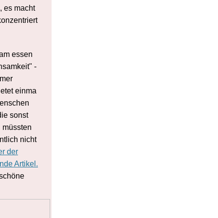
e, es macht
onzentriert
am essen
nsamkeit" -
amer
ietet einma
Menschen
die sonst
n müssten
ntlich nicht
r der
de Artikel.
 schöne