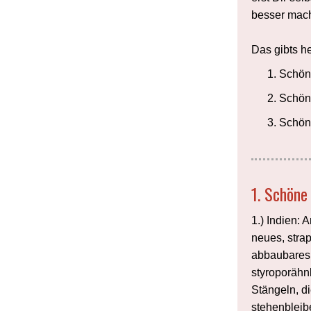
besser mach
Das gibts h
Schöne
Schön
Schön
1. Schöne
1.) Indien: 
neues, strap
abbaubares 
styroporähnl
Stängeln, d
stehenbleib