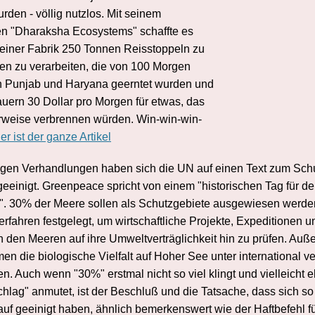
rden - völlig nutzlos. Mit seinem
n "Dharaksha Ecosystems" schaffte es
seiner Fabrik 250 Tonnen Reisstoppeln zu
n zu verarbeiten, die von 100 Morgen
n Punjab und Haryana geerntet wurden und
auern 30 Dollar pro Morgen für etwas, das
rweise verbrennen würden. Win-win-win-
er ist der ganze Artikel
ngen Verhandlungen haben sich die UN auf einen Text zum Schu
eeinigt. Greenpeace spricht von einem "historischen Tag für d
". 30% der Meere sollen als Schutzgebiete ausgewiesen werd
rfahren festgelegt, um wirtschaftliche Projekte, Expeditionen 
in den Meeren auf ihre Umweltverträglichkeit hin zu prüfen. Auß
n die biologische Vielfalt auf Hoher See unter international v
en. Auch wenn "30%" erstmal nicht so viel klingt und vielleicht e
chlag" anmutet, ist der Beschluß und die Tatsache, dass sich so
uf geeinigt haben, ähnlich bemerkenswert wie der Haftbefehl fü