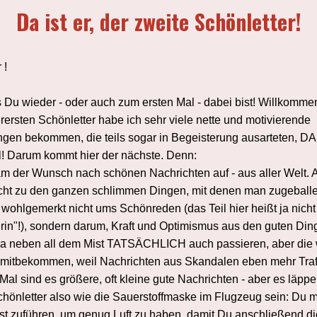
Da ist er, der zweite Schönletter!
 !
 Du wieder - oder auch zum ersten Mal - dabei bist! Willkomme
rersten Schönletter habe ich sehr viele nette und motivierende
en bekommen, die teils sogar in Begeisterung ausarteten, D
oll! Darum kommt hier der nächste. Denn:
m der Wunsch nach schönen Nachrichten auf - aus aller Welt. 
t zu den ganzen schlimmen Dingen, mit denen man zugeballer
 wohlgemerkt nicht ums Schönreden (das Teil hier heißt ja nicht
in"!), sondern darum, Kraft und Optimismus aus den guten Din
 ja neben all dem Mist TATSÄCHLICH auch passieren, aber die wi
o mitbekommen, weil Nachrichten aus Skandalen eben mehr Traf
Mal sind es größere, oft kleine gute Nachrichten - aber es läpper
hönletter also wie die Sauerstoffmaske im Flugzeug sein: Du m
lbst zuführen, um genug Luft zu haben, damit Du anschließend di