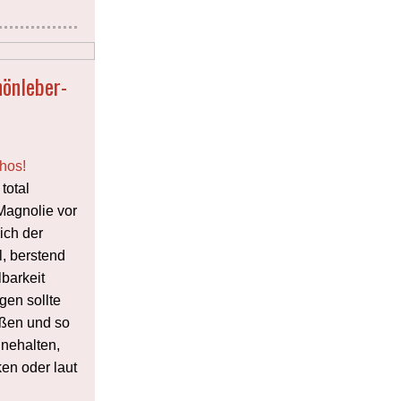
hönleber-
thos!
total
 Magnolie vor
mich der
l, berstend
lbarkeit
gen sollte
ßen und so
nnehalten,
en oder laut