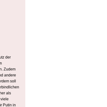
tz der
en
en. Zudem
und andere
erdem soll
erbindlichen
her als
 viele
r Putin in