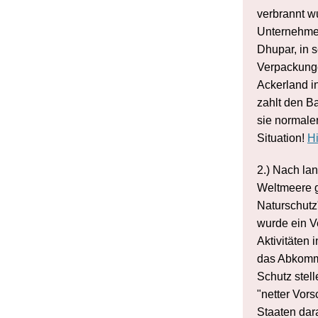
verbrannt wu
Unternehme
Dhupar, i
n 
Verpackunge
Ackerland i
zahlt den B
sie normale
Situation!
Hi
2.) Nach la
Weltmeere g
Naturschutz
wurde ein Ve
Aktivitäten 
das Abkomme
Schutz stell
"netter Vors
Staaten dara