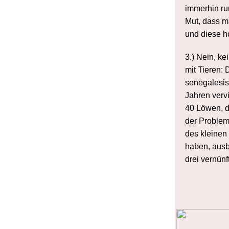
immerhin run
Mut, dass ma
und diese h
3.) Nein, k
mit Tieren: 
senegalesis
Jahren verv
40 Löwen, di
der Problem
des kleinen
haben, ausbr
drei vernün