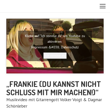
Klicke auf "Ich stimme zu", um Youtube zu
aktivieren
Impressum &#038; Datenschutz
Ich stimme zu
„FRANKIE (DU KANNST NICHT
SCHLUSS MIT MIR MACHEN!)“
Musikvideo mit Gitarrengott Volker Voigt & Dagmar
Schönleber