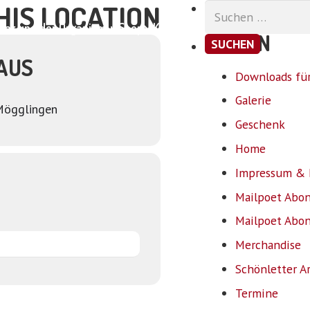
HIS LOCATION
Suchen
nach:
ar und der Organismus
Shop
Kontakt
SEITEN
AUS
Downloads für
Galerie
Mögglingen
Geschenk
Home
Impressum & 
Mailpoet Abo
Mailpoet Abo
Merchandise
Schönletter A
Termine