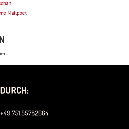
schah
me Mailpoet
N
ien
DURCH:
+49 751 55782664