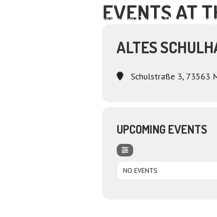
EVENTS AT T
Home
About
Programme
Termine
Medien
Dagm
ALTES SCHULH
Schulstraße 3, 73563 
UPCOMING EVENTS
NO EVENTS