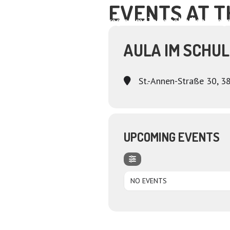
EVENTS AT T
Home
About
Programme
Termine
Medien
Dagm
AULA IM SCHU
St.-Annen-Straße 30, 3
UPCOMING EVENTS
NO EVENTS