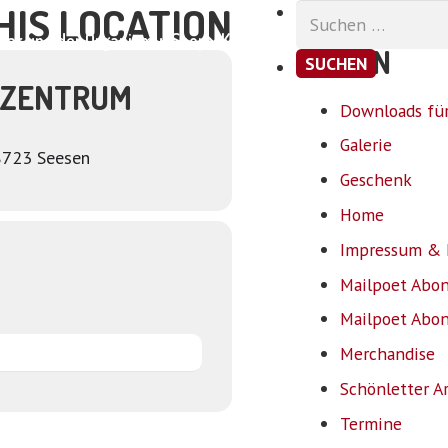
HIS LOCATION
Suchen
nach:
ar und der Organismus
Shop
Kontakt
SEITEN
LZENTRUM
Downloads für
Galerie
8723 Seesen
Geschenk
Home
Impressum & 
Mailpoet Abo
Mailpoet Abo
Merchandise
Schönletter A
Termine