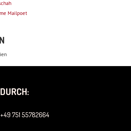
schah
me Mailpoet
N
ien
DURCH:
+49 751 55782664