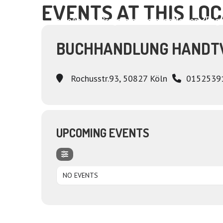
EVENTS AT THIS LO
Home
About
Programme
Termine
Medien
Dagm
BUCHHANDLUNG HANDT
Rochusstr.93, 50827 Köln
0152539
UPCOMING EVENTS
NO EVENTS