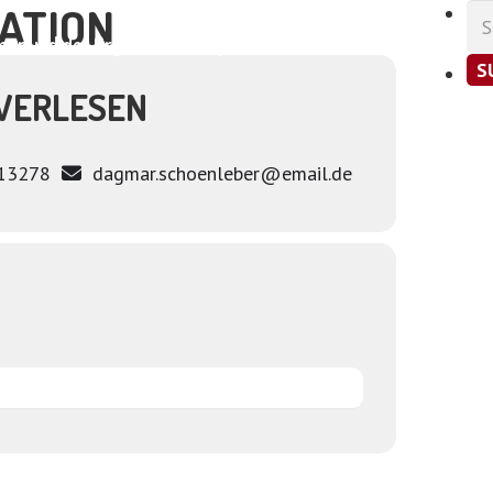
CATION
Su
nac
ar und der Organismus
Shop
Kontakt
S
VERLESEN
13278
dagmar.schoenleber@email.de