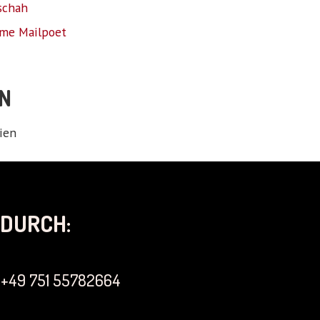
schah
me Mailpoet
N
ien
DURCH:
+49 751 55782664