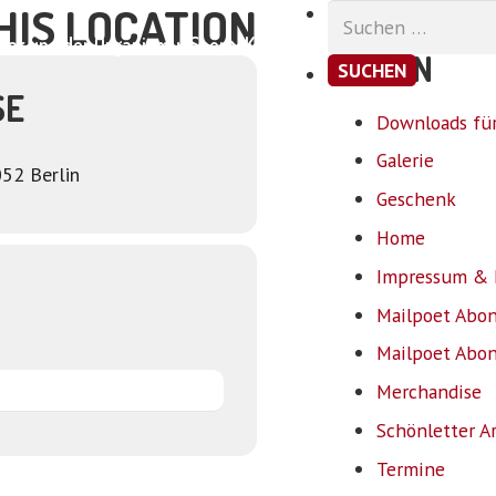
HIS LOCATION
Suchen
nach:
ar und der Organismus
Shop
Kontakt
SEITEN
SE
Downloads für
Galerie
52 Berlin
Geschenk
Home
Impressum & 
Mailpoet Abo
Mailpoet Abo
Merchandise
Schönletter A
Termine