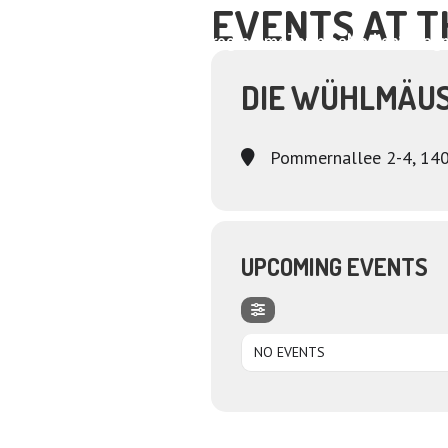
EVENTS AT T
Home
About
Programme
Termine
Medien
Dagm
DIE WÜHLMÄU
Pommernallee 2-4, 140
UPCOMING EVENTS
NO EVENTS