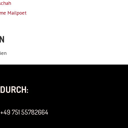
schah
me Mailpoet
N
ien
DURCH:
+49 751 55782664