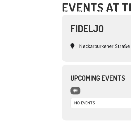
EVENTS AT T
Home
About
Programme
Termine
Medien
Dagm
FIDELJO
Neckarburkener Straße
UPCOMING EVENTS
NO EVENTS