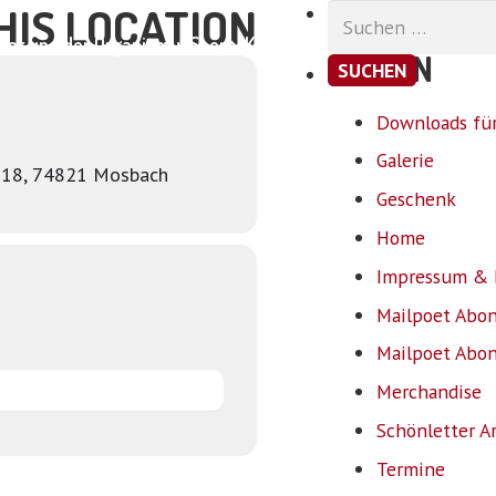
HIS LOCATION
Suchen
nach:
ar und der Organismus
Shop
Kontakt
SEITEN
Downloads für
Galerie
 18, 74821 Mosbach
Geschenk
Home
Impressum & 
Mailpoet Abo
Mailpoet Abo
Merchandise
Schönletter A
Termine