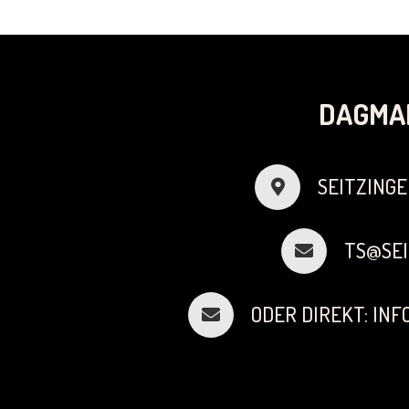
DAGMA
SEITZINGE
TS@SEI
ODER DIREKT: IN