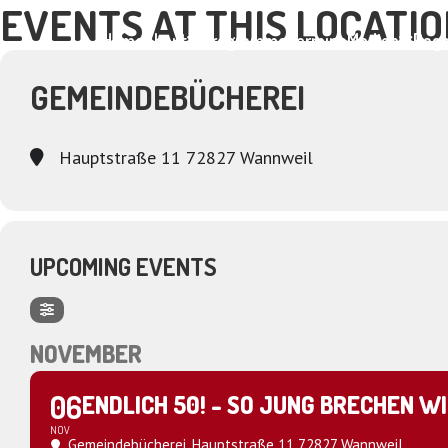
EVENTS AT THIS LOCATI
Home
About
Programme
Termine
Medien
Dagm
GEMEINDEBÜCHEREI
Hauptstraße 11 72827 Wannweil
UPCOMING EVENTS
NOVEMBER
06
ENDLICH 50! - SO JUNG BRECHEN 
NOV
Gemeindebücherei
, Hauptstraße 11 72827 Wannweil