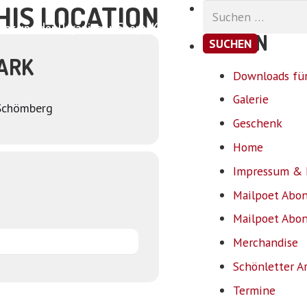
HIS LOCATION
Suchen
nach:
ar und der Organismus
Shop
Kontakt
SEITEN
ARK
Downloads für
Galerie
Schömberg
Geschenk
Home
Impressum & 
Mailpoet Abo
Mailpoet Abo
Merchandise
Schönletter A
Termine