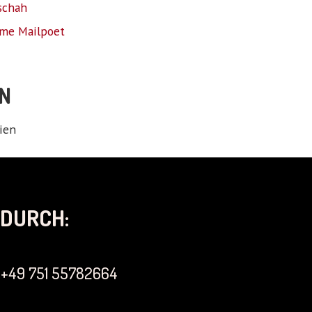
schah
me Mailpoet
N
ien
DURCH:
+49 751 55782664