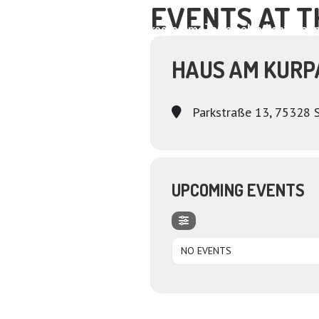
EVENTS AT T
Home
About
Programme
Termine
Medien
Dagm
HAUS AM KURP
Parkstraße 13, 75328 
UPCOMING EVENTS
NO EVENTS