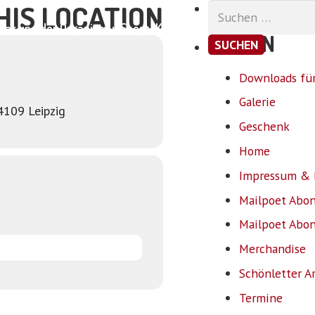
HIS LOCATION
Suchen
nach:
ar und der Organismus
Shop
Kontakt
SEITEN
Downloads für
Galerie
4109 Leipzig
Geschenk
Home
Impressum & 
Mailpoet Abo
Mailpoet Abo
Merchandise
Schönletter A
Termine