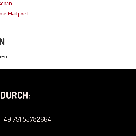
schah
me Mailpoet
N
ien
DURCH:
+49 751 55782664