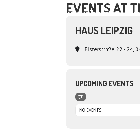
EVENTS AT T
Home
About
Programme
Termine
Medien
Dagm
HAUS LEIPZIG
Elsterstraße 22 - 24, 0
UPCOMING EVENTS
NO EVENTS