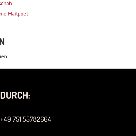
schah
me Mailpoet
N
ien
DURCH:
+49 751 55782664