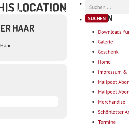
HIS LOCATION
Suchen
nach:
ar und der Organismus
Shop
Kontakt
SEITEN
TER HAAR
Downloads für
Galerie
 Haar
Geschenk
Home
Impressum & 
Mailpoet Abo
Mailpoet Abo
Merchandise
Schönletter A
Termine