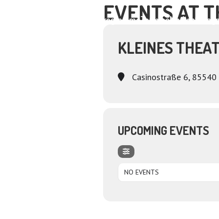
EVENTS AT T
Home
About
Programme
Termine
Medien
Dagm
KLEINES THEA
Casinostraße 6, 85540
UPCOMING EVENTS
NO EVENTS