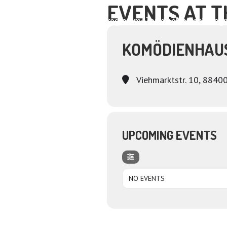
EVENTS AT T
Home
About
Programme
Termine
Medien
Dagm
KOMÖDIENHAU
Viehmarktstr. 10, 8840
UPCOMING EVENTS
NO EVENTS