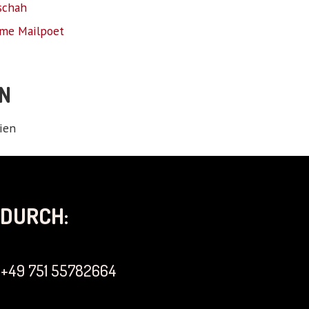
schah
me Mailpoet
N
ien
DURCH:
+49 751 55782664