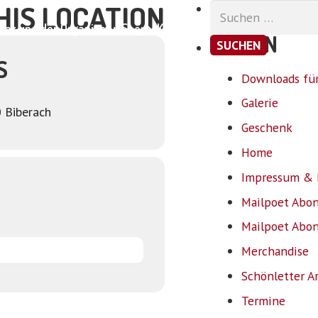
HIS LOCATION
Suchen
nach:
ar und der Organismus
Shop
Kontakt
SEITEN
S
Downloads für
Galerie
0 Biberach
Geschenk
Home
Impressum & 
Mailpoet Abo
Mailpoet Abo
Merchandise
Schönletter A
Termine