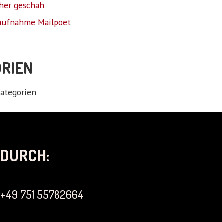
her geschah
aufnahme Mailpoet
RIEN
ategorien
DURCH:
+49 751 55782664