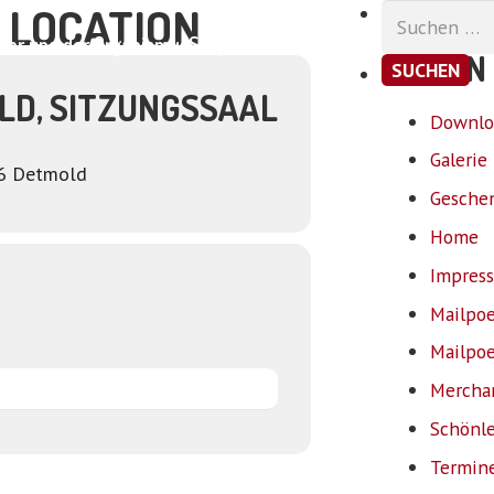
 LOCATION
Suchen
nach:
ar und der Organismus
Shop
Kontakt
SEITEN
LD, SITZUNGSSAAL
Downloa
Galerie
56 Detmold
Gesche
Home
Impres
Mailpo
Mailpo
Mercha
Schönle
Termin