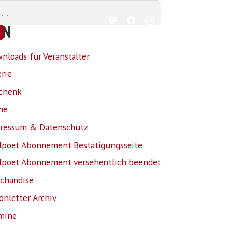
EN
nloads für Veranstalter
erie
chenk
me
ressum & Datenschutz
lpoet Abonnement Bestätigungsseite
lpoet Abonnement versehentlich beendet
chandise
önletter Archiv
mine