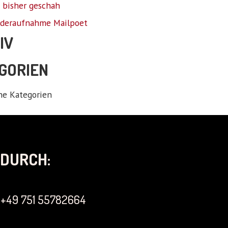
 bisher geschah
deraufnahme Mailpoet
IV
GORIEN
ne Kategorien
DURCH:
+49 751 55782664