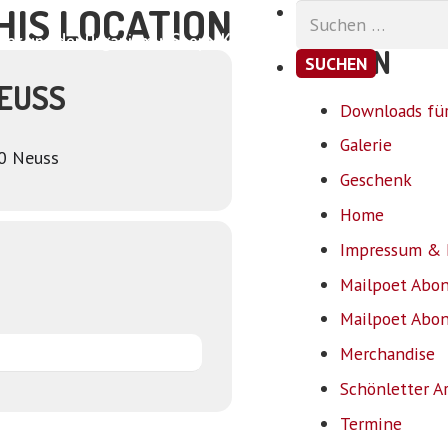
HIS LOCATION
Suchen
nach:
ar und der Organismus
Shop
Kontakt
SEITEN
EUSS
Downloads für
Galerie
60 Neuss
Geschenk
Home
Impressum & 
Mailpoet Abo
Mailpoet Abo
Merchandise
Schönletter A
Termine