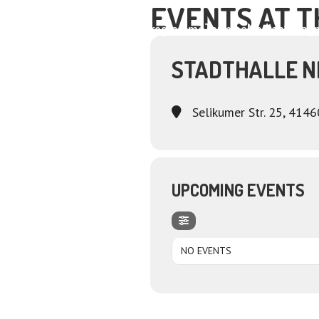
EVENTS AT T
Home
About
Programme
Termine
Medien
Dagm
STADTHALLE N
Selikumer Str. 25, 414
UPCOMING EVENTS
NO EVENTS