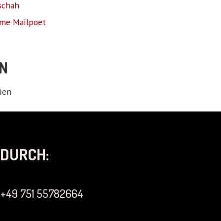
schah
me Mailpoet
N
ien
DURCH:
+49 751 55782664