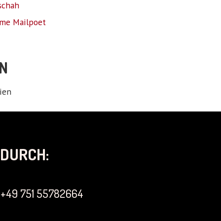
schah
me Mailpoet
N
ien
DURCH:
+49 751 55782664