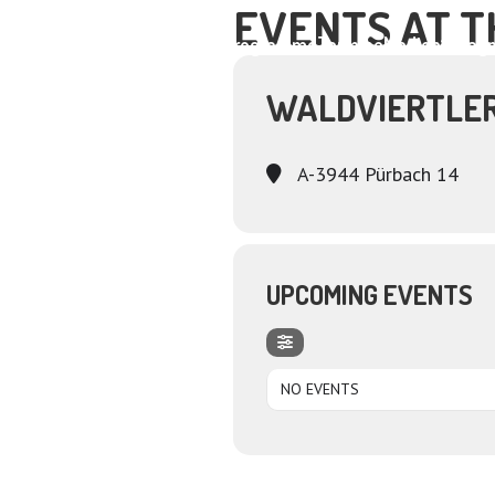
EVENTS AT T
Home
About
Programme
Termine
Medien
Dagm
WALDVIERTLE
A-3944 Pürbach 14
UPCOMING EVENTS
NO EVENTS