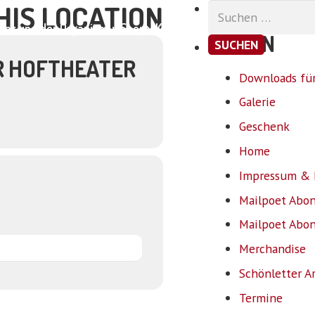
HIS LOCATION
Suchen
nach:
ar und der Organismus
Shop
Kontakt
SEITEN
R HOFTHEATER
Downloads für
Galerie
Geschenk
Home
Impressum & 
Mailpoet Abo
Mailpoet Abo
Merchandise
Schönletter A
Termine