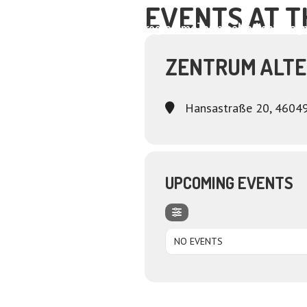
EVENTS AT T
Home
About
Programme
Termine
Medien
Dagm
ZENTRUM ALT
Hansastraße 20, 4604
UPCOMING EVENTS
NO EVENTS