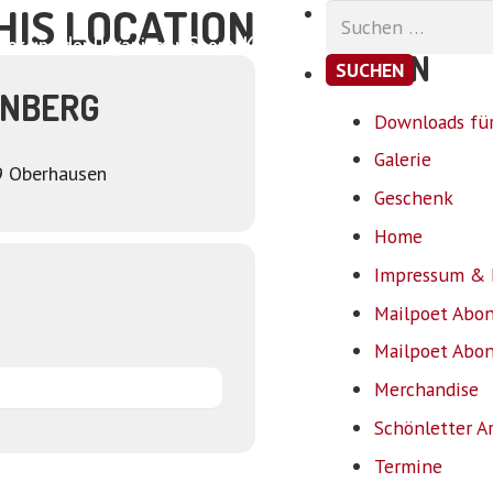
HIS LOCATION
Suchen
nach:
ar und der Organismus
Shop
Kontakt
SEITEN
ENBERG
Downloads für
Galerie
9 Oberhausen
Geschenk
Home
Impressum & 
Mailpoet Abo
Mailpoet Abo
Merchandise
Schönletter A
Termine