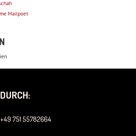
schah
me Mailpoet
N
ien
DURCH:
+49 751 55782664