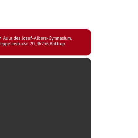
Aula des Josef-Albers-Gymnasium
,
eppelinstraße 20, 46236 Bottrop