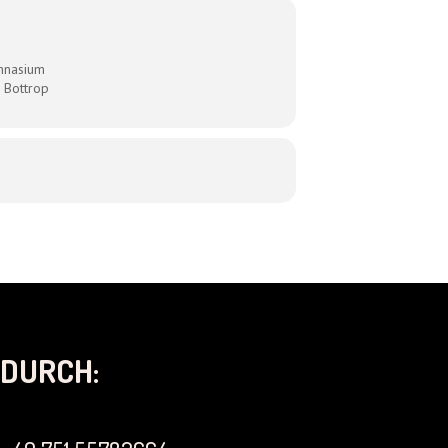
mnasium
 Bottrop
DURCH: