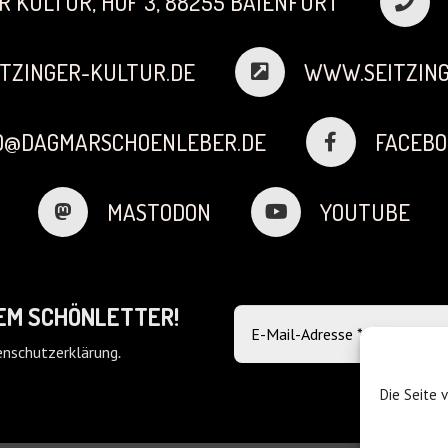
R KULTUR, HOF 3, 88255 BAIENFURT
TZINGER-KULTUR.DE
WWW.SEITZING
FO@DAGMARSCHOENLEBER.DE
FACEBO
MASTODON
YOUTUBE
DEM SCHÖNLETTER!
nschutzerklärung
.
Die Seite 