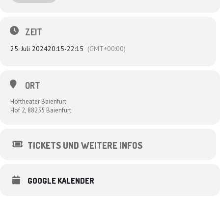
auch gerne mal einen vertrockneten Kaktus darstellen, wenn das
Ausstattungsbudget nicht für einen echten gereicht hat). Die Kölner
Kabarettistin Dagmar Schönleber ist dabei, Uli Boettcher selbstredend,
ZEIT
Udo Zepezauer genauso wie der Allround-Musiker Sascha Bendiks.
25. Juli 2024
20:15
-
22:15
(GMT+00:00)
ORT
Hoftheater Baienfurt
Hof 2, 88255 Baienfurt
TICKETS UND WEITERE INFOS
GOOGLE KALENDER