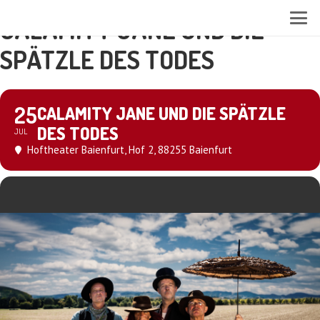
CALAMITY JANE UND DIE
SPÄTZLE DES TODES
25
CALAMITY JANE UND DIE SPÄTZLE
DES TODES
JUL
Hoftheater Baienfurt
, Hof 2, 88255 Baienfurt