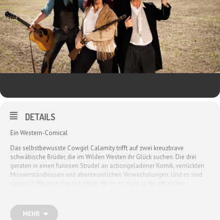
DETAILS
Ein Western-Comical
Das selbstbewusste Cowgirl Calamity trifft auf zwei kreuzbrave
schwäbische Brüder, die im Wilden Westen ihr Glück suchen. Die drei
geraten in einen furiosen Strudel an actiongeladener Komik, verrückten
Missverständnissen und abenteuerlichen Verwechslungen. Und es sind
originale Western-Figuren dabei, die es so nicht in die offiziellen
Geschichtsbücher geschafft haben: lustige Leichenbestatter, erschossene
Salon-Pianisten, woke Indianer mit Hang zur Selbstüberklebung,
bestechliche Pferde und schießwütige Präriehunde … Und natürlich die
MEHR
Hauptdarsteller (die nicht nur alle Nebenfiguren mitspielen, sondern