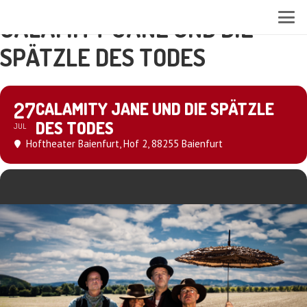
CALAMITY JANE UND DIE
SPÄTZLE DES TODES
27
CALAMITY JANE UND DIE SPÄTZLE
DES TODES
JUL
Hoftheater Baienfurt
, Hof 2, 88255 Baienfurt