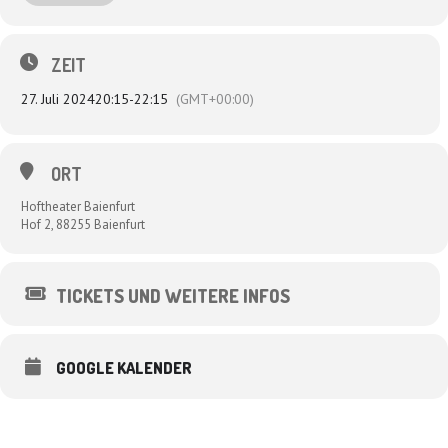
auch gerne mal einen vertrockneten Kaktus darstellen, wenn das
Ausstattungsbudget nicht für einen echten gereicht hat). Die Kölner
Kabarettistin Dagmar Schönleber ist dabei, Uli Boettcher selbstredend,
ZEIT
Udo Zepezauer genauso wie der Allround-Musiker Sascha Bendiks.
27. Juli 2024
20:15
-
22:15
(GMT+00:00)
ORT
Hoftheater Baienfurt
Hof 2, 88255 Baienfurt
TICKETS UND WEITERE INFOS
GOOGLE KALENDER