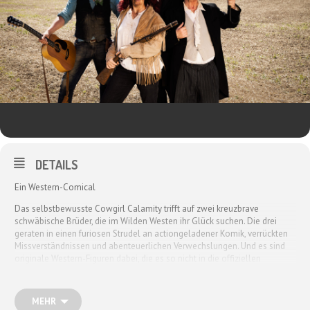
DETAILS
Ein Western-Comical
Das selbstbewusste Cowgirl Calamity trifft auf zwei kreuzbrave
schwäbische Brüder, die im Wilden Westen ihr Glück suchen. Die drei
geraten in einen furiosen Strudel an actiongeladener Komik, verrückten
Missverständnissen und abenteuerlichen Verwechslungen. Und es sind
originale Western-Figuren dabei, die es so nicht in die offiziellen
Geschichtsbücher geschafft haben: lustige Leichenbestatter, erschossene
Salon-Pianisten, woke Indianer mit Hang zur Selbstüberklebung,
bestechliche Pferde und schießwütige Präriehunde … Und natürlich die
MEHR
Hauptdarsteller (die nicht nur alle Nebenfiguren mitspielen, sondern