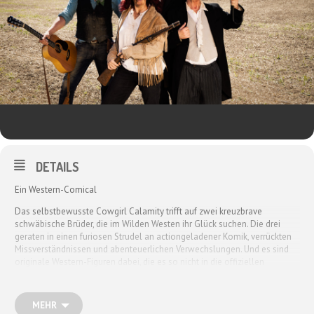
DETAILS
Ein Western-Comical
Das selbstbewusste Cowgirl Calamity trifft auf zwei kreuzbrave
schwäbische Brüder, die im Wilden Westen ihr Glück suchen. Die drei
geraten in einen furiosen Strudel an actiongeladener Komik, verrückten
Missverständnissen und abenteuerlichen Verwechslungen. Und es sind
originale Western-Figuren dabei, die es so nicht in die offiziellen
Geschichtsbücher geschafft haben: lustige Leichenbestatter, erschossene
Salon-Pianisten, woke Indianer mit Hang zur Selbstüberklebung,
bestechliche Pferde und schießwütige Präriehunde … Und natürlich die
MEHR
Hauptdarsteller (die nicht nur alle Nebenfiguren mitspielen, sondern