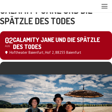
CALAMITY JANE UND DIE
SPÄTZLE DES TODES
02
CALAMITY JANE UND DIE SPÄTZLE
DES TODES
AUG
Hoftheater Baienfurt
, Hof 2, 88255 Baienfurt