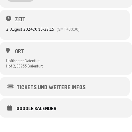
auch gerne mal einen vertrockneten Kaktus darstellen, wenn das
Ausstattungsbudget nicht für einen echten gereicht hat). Die Kölner
Kabarettistin Dagmar Schönleber ist dabei, Uli Boettcher selbstredend,
ZEIT
Udo Zepezauer genauso wie der Allround-Musiker Sascha Bendiks.
2. August 2024
20:15
-
22:15
(GMT+00:00)
ORT
Hoftheater Baienfurt
Hof 2, 88255 Baienfurt
TICKETS UND WEITERE INFOS
GOOGLE KALENDER