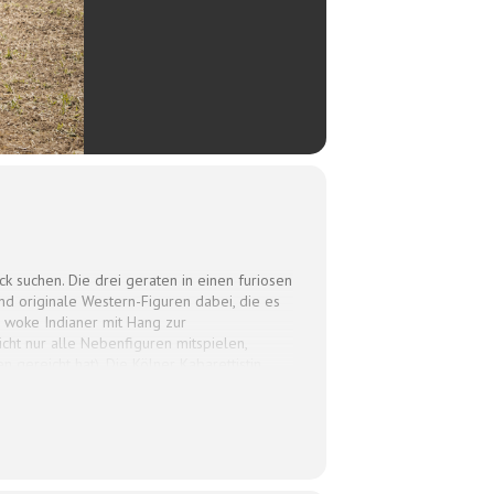
k suchen. Die drei geraten in einen furiosen
d originale Western-Figuren dabei, die es
n, woke Indianer mit Hang zur
cht nur alle Nebenfiguren mitspielen,
 gereicht hat). Die Kölner Kabarettistin
cha Bendiks.