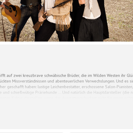
ifft auf zwei kreuzbrave schwäbische Brüder, die im Wilden Westen ihr Glüc
rückten Missverständnissen und abenteuerlichen Verwechslungen. Und es sin
ücher geschafft haben: lustige Leichenbestatter, erschossene Salon-Pianiste
 und schießwütige Präriehunde … Und natürlich die Hauptdarsteller (die ni
eten Kaktus darstellen, wenn das Ausstattungsbudget nicht für einen echten
tcher selbstredend, Udo Zepezauer genauso wie der Allround-Musiker Sas