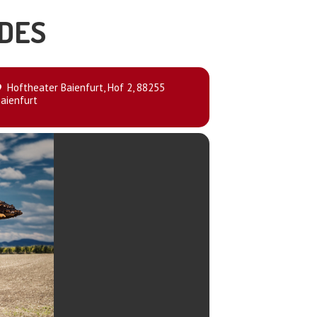
ODES
Hoftheater Baienfurt
, Hof 2, 88255
aienfurt