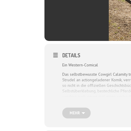
DETAILS
Ein Western-Comical
Das selbstbewusste Cowgirl Calamity tr
Strudel an actiongeladener Komik, ver
so nicht in die offiziellen Geschichtsb
Selbstüberklebung, bestechliche Pferde
sondern auch gerne mal einen vertrockn
Dagmar Schönleber ist dabei, Uli Boet
MEHR