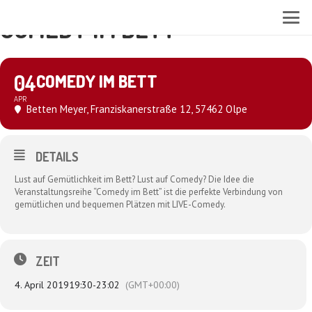
COMEDY IM BETT
04
COMEDY IM BETT
APR
Betten Meyer
, Franziskanerstraße 12, 57462 Olpe
DETAILS
Lust auf Gemütlichkeit im Bett? Lust auf Comedy? Die Idee die
Veranstaltungsreihe “Comedy im Bett” ist die perfekte Verbindung von
gemütlichen und bequemen Plätzen mit LIVE-Comedy.
ZEIT
4. April 2019
19:30
-
23:02
(GMT+00:00)