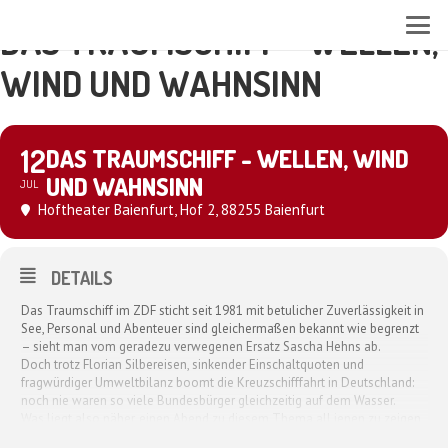
DAS TRAUMSCHIFF - WELLEN,
WIND UND WAHNSINN
12
DAS TRAUMSCHIFF - WELLEN, WIND
UND WAHNSINN
JUL
Hoftheater Baienfurt
, Hof 2, 88255 Baienfurt
DETAILS
Das Traumschiff im ZDF sticht seit 1981 mit betulicher Zuverlässigkeit in
See, Personal und Abenteuer sind gleichermaßen bekannt wie begrenzt
– sieht man vom geradezu verwegenen Ersatz Sascha Hehns ab.
Doch trotz Florian Silbereisen, sinkender Einschaltquoten und
fragwürdiger Umweltbilanz boomt die Kreuzschifffahrt in Deutschland:
noch nie waren so viele Bundesbürger gleichzeitig auf dem Wasser.
Was liegt also näher, einen Abend zu diesem Thema all jenen zu zeigen,
die sich noch an Land befinden!