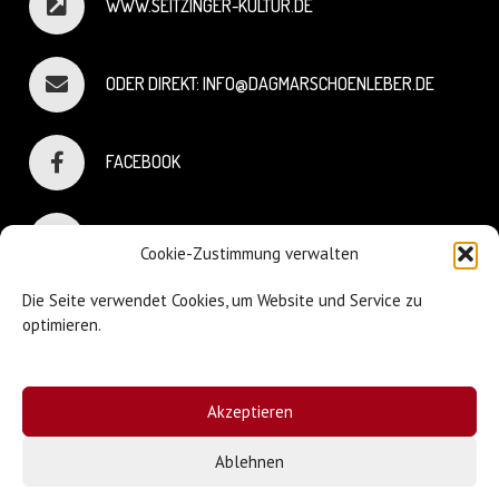
WWW.SEITZINGER-KULTUR.DE
ODER DIREKT: INFO@DAGMARSCHOENLEBER.DE
FACEBOOK
INSTAGRAM
Cookie-Zustimmung verwalten
Die Seite verwendet Cookies, um Website und Service zu
optimieren.
© Dagmar Schönleber
Akzeptieren
Webdesign:
Sniffing Dog
| Mary Keiser
Ablehnen
Impressum & Datenschutz