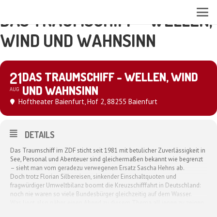
DAS TRAUMSCHIFF - WELLEN,
WIND UND WAHNSINN
21
DAS TRAUMSCHIFF - WELLEN, WIND
UND WAHNSINN
AUG
Hoftheater Baienfurt
, Hof 2, 88255 Baienfurt
DETAILS
Das Traumschiff im ZDF sticht seit 1981 mit betulicher Zuverlässigkeit in
See, Personal und Abenteuer sind gleichermaßen bekannt wie begrenzt
– sieht man vom geradezu verwegenen Ersatz Sascha Hehns ab.
Doch trotz Florian Silbereisen, sinkender Einschaltquoten und
fragwürdiger Umweltbilanz boomt die Kreuzschifffahrt in Deutschland:
noch nie waren so viele Bundesbürger gleichzeitig auf dem Wasser.
Was liegt also näher, einen Abend zu diesem Thema all jenen zu zeigen,
die sich noch an Land befinden!