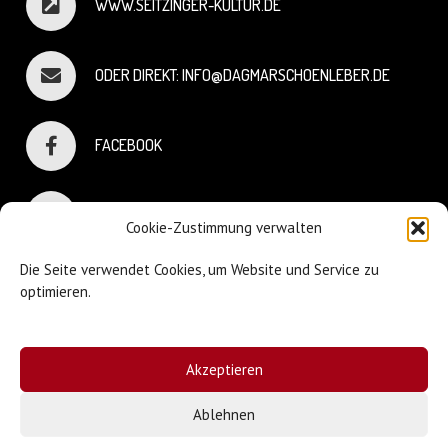
WWW.SEITZINGER-KULTUR.DE
ODER DIREKT: INFO@DAGMARSCHOENLEBER.DE
FACEBOOK
INSTAGRAM
Cookie-Zustimmung verwalten
Die Seite verwendet Cookies, um Website und Service zu
optimieren.
© Dagmar Schönleber
Akzeptieren
Webdesign:
Sniffing Dog
| Mary Keiser
Ablehnen
Impressum & Datenschutz