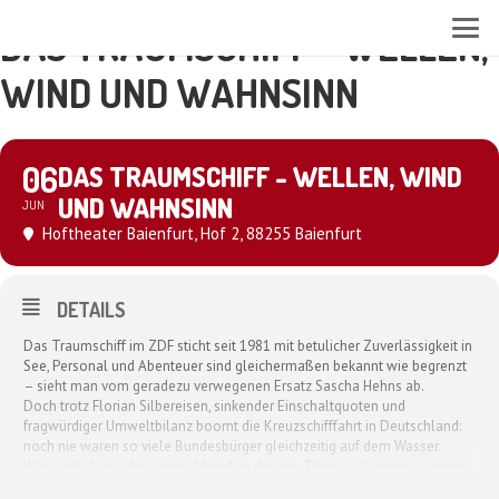
DAS TRAUMSCHIFF - WELLEN,
WIND UND WAHNSINN
06
DAS TRAUMSCHIFF - WELLEN, WIND
UND WAHNSINN
JUN
Hoftheater Baienfurt
, Hof 2, 88255 Baienfurt
DETAILS
Das Traumschiff im ZDF sticht seit 1981 mit betulicher Zuverlässigkeit in
See, Personal und Abenteuer sind gleichermaßen bekannt wie begrenzt
– sieht man vom geradezu verwegenen Ersatz Sascha Hehns ab.
Doch trotz Florian Silbereisen, sinkender Einschaltquoten und
fragwürdiger Umweltbilanz boomt die Kreuzschifffahrt in Deutschland:
noch nie waren so viele Bundesbürger gleichzeitig auf dem Wasser.
Was liegt also näher, einen Abend zu diesem Thema all jenen zu zeigen,
die sich noch an Land befinden!