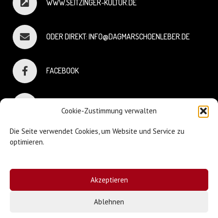
WWW.SEITZINGER-KULTUR.DE
ODER DIREKT: INFO@DAGMARSCHOENLEBER.DE
FACEBOOK
INSTAGRAM
Cookie-Zustimmung verwalten
Die Seite verwendet Cookies, um Website und Service zu
optimieren.
© Dagmar Schönleber
Akzeptieren
Webdesign:
Sniffing Dog
| Mary Keiser
Ablehnen
Impressum & Datenschutz