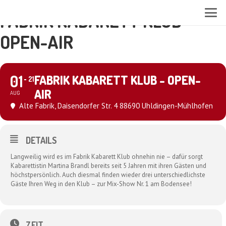
FABRIK KABARETT KLUB -
OPEN-AIR
01
FABRIK KABARETT KLUB - OPEN-
21
AIR
AUG
Alte Fabrik
, Daisendorfer Str. 4 88690 Uhldingen-Mühlhofen
DETAILS
Langweilig wird es im Fabrik Kabarett Klub ohnehin nie – dafür sorgt
Kabarettistin Martina Brandl bereits seit 5 Jahren mit ihren Gästen und
höchstpersönlich. Auch diesmal finden wieder drei unterschiedlichste
Gäste Ihren Weg in den Klub – zur Mix-Show Nr. 1 am Bodensee!
ZEIT