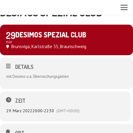
DESIMOS SPEZIAL CLUB
29
DESIMOS SPEZIAL CLUB
MÄR
Brunsviga
, Karlstraße 35, Braunschweig
DETAILS
mit Desimo u.a. Überraschungsgästen
ZEIT
29. März 2022
20:00
-
22:30
(GMT+00:00)