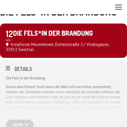
DIE FELS*IN DER BRANDUNG
12
DIE FELS*IN DER BRANDUNG
NOV
Kreaforum Morenhoven
, Eichenstraße 3 / Vivatsgasse,
53913 Swisttal
DETAILS
Die Fels*in der Brandung
Krisen über Krisen! Auch wenn die Welt sich wie bisher weiterdreht,
rotieren die Gedanken mitunter noch schneller, die Gemüter erhitzen, die
Erde sowieso und trotzdem weht ab und an ein kalter Wind durch unsere
Mitte. Und in dieser unruhigen Wetterlage sollen Sie trotzdem mit korrekt
gezupften Augenbrauen drei Selfies pro Tag von ihrer wundervollen Welt
posten, während Sie sich weiterhin eine faktenbasierte Meinung zu
Frauenquote, Fluchtursachen und Faltencreme bilden. Wie soll das
gehen und wer kann das schaffen? Keine Ahnung. Aber wie gut, dass es
MEHR