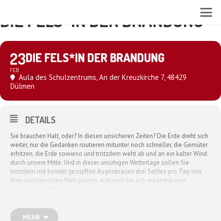
DIE FELS*IN DER BRANDUNG
23
DIE FELS*IN DER BRANDUNG
FEB
Aula des Schulzentrums
, An der Kreuzkirche 7, 48429
Dülmen
DETAILS
Sie brauchen Halt, oder? In diesen unsicheren Zeiten? Die Erde dreht sich
weiter, nur die Gedanken routieren mitunter noch schneller, die Gemüter
erhitzen, die Erde sowieso und trotzdem weht ab und an ein kalter Wind
durch unsere Mitte. Und in dieser unruhigen Wetterlage sollen Sie
trotzdem mit korrekt gezupften Augenbrauen drei Selfies pro Tag von
ihrer wundervollen Welt posten, während Sie sich weiterhin eine
faktenbasierte Meinung zu Frauenquote, Fluchtursachen und
Faltencreme bilden. Wie soll das gehen und wer kann das schaffen?
Keine Ahnung. Aber wie gut, dass es Dagmar Schönleber gibt:
unerschütterlich steht sie ihre Frau, lobt die Mutigen und erzieht die ewig
MEHR