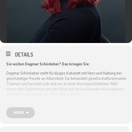
DETAILS
Sie wollen Dagmar Schönleber? Das kriegen Sie:
Dagmar Schönleber steht für kluges Kabarett mit Herz und Haltung bei
gleichzeitiger Freude an Albernheit. Sie behandelt gesellschaftsrelevante
Themen und bewahrt sich und uns in einer krisengeschüttelten Welt
immer den Optimismus und den Blick auf die berührenden Kleinigkeiten
des Alltags, die einem den Tag retten können.
Ob es um die Beziehung zu Staubsaugerrobotern oder um die Zukunft
der Menschheit geht – Dagmar Schönleber kümmert sich um die kleinen
Probleme genauso wie um das generelle Überleben der Arten – und das
MEHR
mit viel Gefühl. Bzw. mit vielen Gefühlen: von Wut bis Freude. Dabei
bleibt sie aber immer stabil – die Felsin der Brandung eben. Aber kein
Wunder: Wer sich als gebürtige Ostwestfälin im Rheinland zuhause fühlt,
ohne die eigenen Wurzeln zu verlieren, hat ein Talent für Standfestigkeit