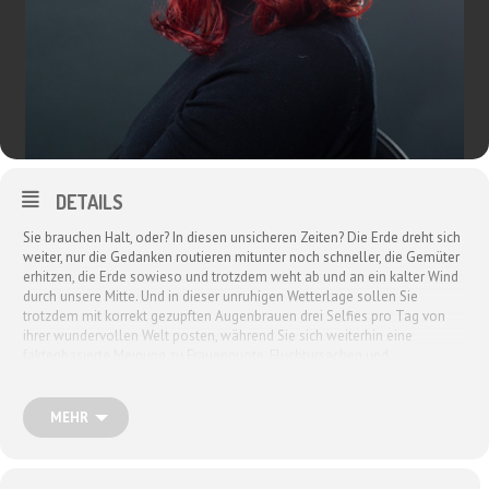
DETAILS
Sie brauchen Halt, oder? In diesen unsicheren Zeiten? Die Erde dreht sich
weiter, nur die Gedanken routieren mitunter noch schneller, die Gemüter
erhitzen, die Erde sowieso und trotzdem weht ab und an ein kalter Wind
durch unsere Mitte. Und in dieser unruhigen Wetterlage sollen Sie
trotzdem mit korrekt gezupften Augenbrauen drei Selfies pro Tag von
ihrer wundervollen Welt posten, während Sie sich weiterhin eine
faktenbasierte Meinung zu Frauenquote, Fluchtursachen und
Faltencreme bilden. Wie soll das gehen und wer kann das schaffen?
Keine Ahnung. Aber wie gut, dass es Dagmar Schönleber gibt:
unerschütterlich steht sie ihre Frau, lobt die Mutigen und erzieht die ewig
MEHR
Jammernden mit der ihr eigenen bekloppten Souveränität, aber ohne
Blitzanalysen und Donnerwetter, denn im Sturm um uns herum ist sie:
Die Fels*in der Brandung . Ein Abend zwischen Schnaps und