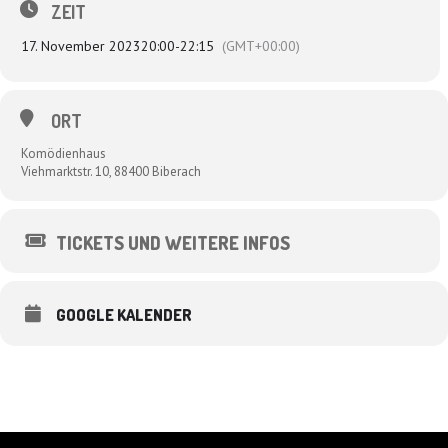
Schnäppchen, mit Worten, Wumms und Westerngitarre.
ZEIT
Stimmen zum Programm: „Pointen aus Granit!“ – „Eine Frau wie ein gutes
17. November 2023
20:00
-
22:15
(GMT+00:00)
Gratin“ – „Garantiert teilweise vegan!“ – „Lieder zum Steinerweichen!“ –
„Geiler als Netflix!“
ORT
Komödienhaus
Viehmarktstr. 10, 88400 Biberach
TICKETS UND WEITERE INFOS
GOOGLE KALENDER