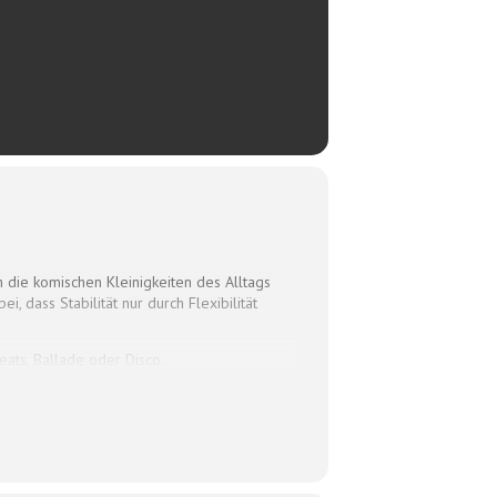
m die komischen Kleinigkeiten des Alltags
dass Stabilität nur durch Flexibilität
eats, Ballade oder Disco.