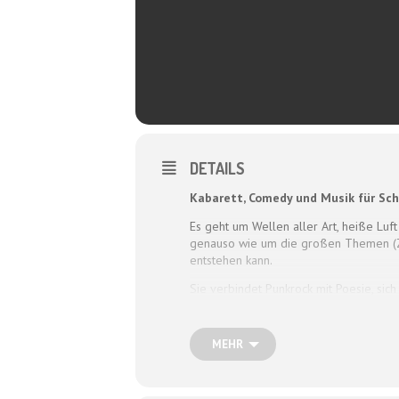
DETAILS
Kabarett, Comedy und Musik für Sc
Es geht um Wellen aller Art, heiße Luf
genauso wie um die großen Themen (Zuku
entstehen kann.
Sie verbindet Punkrock mit Poesie, sich
Kurz: Hier ist alles drin von „Huch!“ bi
MEHR
Tickets:
kulturhaus-schwanen@waib