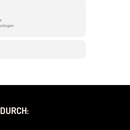
e
sslingen
DURCH: