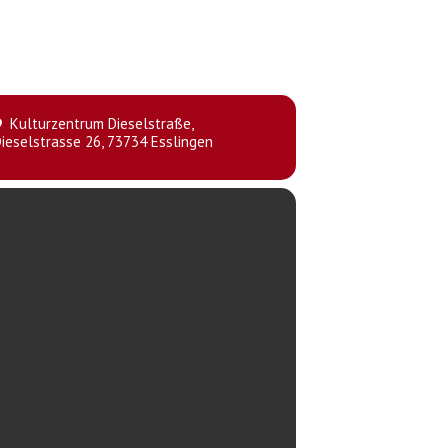
Kulturzentrum Dieselstraße
,
ieselstrasse 26, 73734 Esslingen