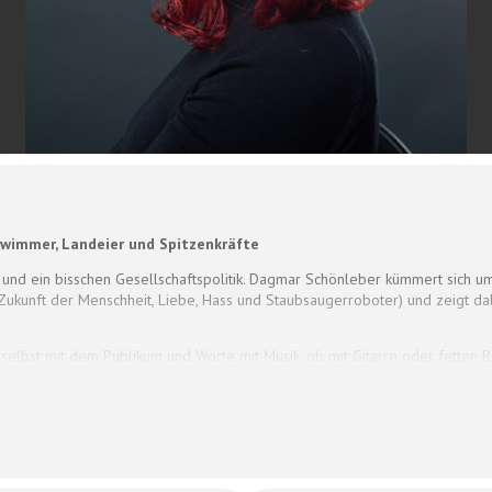
hwimmer, Landeier und Spitzenkräfte
t und ein bisschen Gesellschaftspolitik. Dagmar Schönleber kümmert sich u
nft der Menschheit, Liebe, Hass und Staubsaugerroboter) und zeigt dabei, 
 selbst mit dem Publikum und Worte mit Musik, ob mit Gitarre oder fetten B
s „Hossa!“ und das schon mehrfach preisgekrönt.
lingen.de