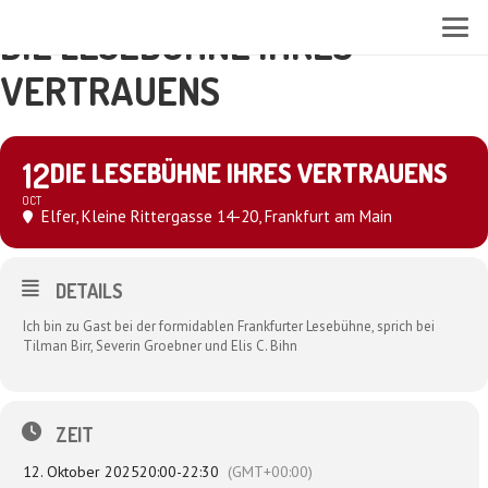
DIE LESEBÜHNE IHRES
VERTRAUENS
12
DIE LESEBÜHNE IHRES VERTRAUENS
OCT
Elfer
, Kleine Rittergasse 14-20, Frankfurt am Main
DETAILS
Ich bin zu Gast bei der formidablen Frankfurter Lesebühne, sprich bei
Tilman Birr, Severin Groebner und Elis C. Bihn
ZEIT
12. Oktober 2025
20:00
-
22:30
(GMT+00:00)