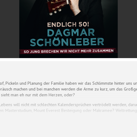
f, Pickeln und Planung der Familie haben wir das Schlimmste hinter uns un
usch machen und bei manchen werden die Arme zu kurz, um das Großgedr
 sieht man eh nur mit dem Herzen, oder?
 Lebens will nicht mit schlechten Kalendersprüchen vertrödelt werden, dar
iden: Masterstudium, Mount Everest Besteigung oder Makramee? Weltrettu
ude trotz des offensichtlichen Verfalls?Dagmar Schönleber weiß: Zum Glüc
senheit. Wir tragen alles mit Würde – außer beige!In Worten und Musik al
und verkündet: Es ist immer noch alles machbar, denn ü 50 bedeutet doch: 