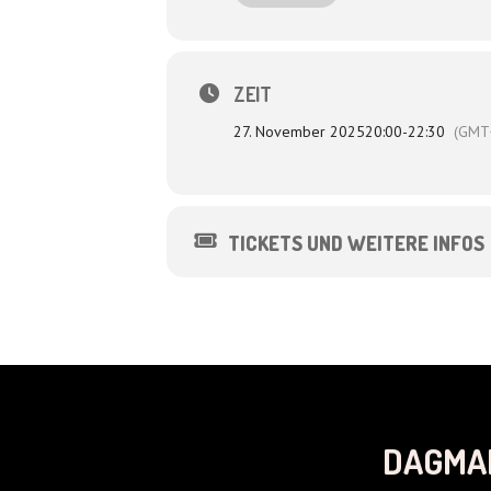
Regie: Lutz von Rosenberg Lipinsky
ZEIT
27. November 2025
20:00
-
22:30
(GMT
TICKETS UND WEITERE INFOS
DAGMA