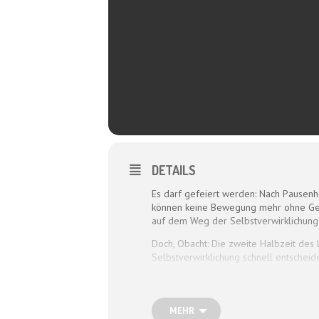
DETAILS
Es darf gefeiert werden: Nach Pausenho
können keine Bewegung mehr ohne Gerä
auf dem Weg der Selbstverwirklichung
Doch, Obacht: Die zweite Halbzeit des
Selbstverwirklichung schnell entsche
Und wie erhält man sich die Lebensfre
Lebenserfahrung, Bauchgefühl und Gelas
ganz eigenen Art Klug- und Albernheit 
MEHR