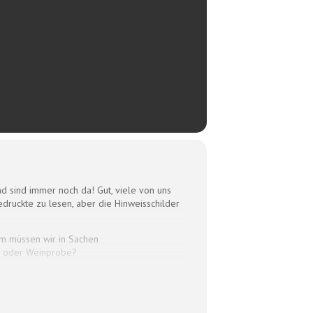
d sind immer noch da! Gut, viele von uns
uckte zu lesen, aber die Hinweisschilder
um müssen wir in Sachen
ng oder Weinprobe?
k haben wir in der 2. Pubertät mehr
ler Art verbindet Frau Schönleber in ihrer
Ab jetzt sind wir Goldstandard!