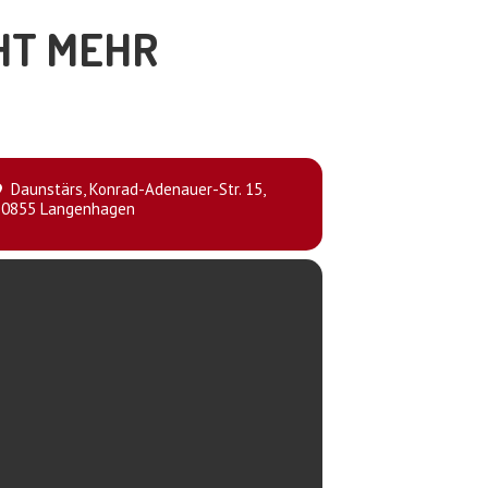
CHT MEHR
Daunstärs
, Konrad-Adenauer-Str. 15,
30855 Langenhagen