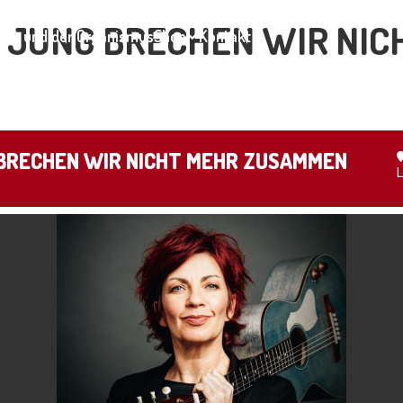
SO JUNG BRECHEN WIR NI
ar und der Organismus
Shop
Kontakt
G BRECHEN WIR NICHT MEHR ZUSAMMEN
L