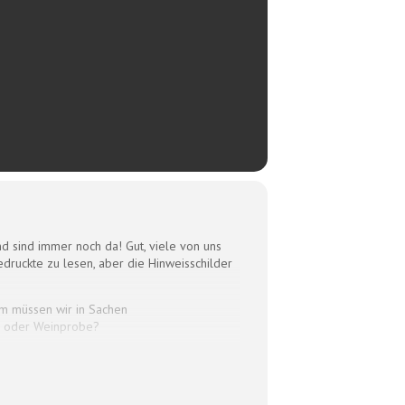
d sind immer noch da! Gut, viele von uns
uckte zu lesen, aber die Hinweisschilder
um müssen wir in Sachen
ng oder Weinprobe?
k haben wir in der 2. Pubertät mehr
ler Art verbindet Frau Schönleber in ihrer
Ab jetzt sind wir Goldstandard!