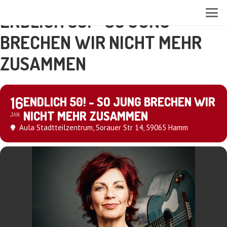
ENDLICH 50! - SO JUNG
BRECHEN WIR NICHT MEHR
ZUSAMMEN
16
ENDLICH 50! - SO JUNG BRECHEN WIR
NICHT MEHR ZUSAMMEN
JAN
Aula Stadtteilzentrum
, Sorauer Str 14, 59065 Hamm