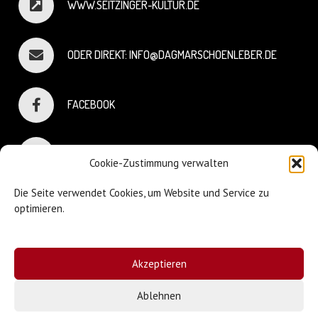
WWW.SEITZINGER-KULTUR.DE
ODER DIREKT: INFO@DAGMARSCHOENLEBER.DE
FACEBOOK
INSTAGRAM
Cookie-Zustimmung verwalten
Die Seite verwendet Cookies, um Website und Service zu
optimieren.
© Dagmar Schönleber
Akzeptieren
Webdesign:
Sniffing Dog
| Mary Keiser
Ablehnen
Impressum & Datenschutz