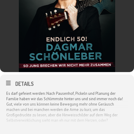
DETAILS
Es darf gefeiert werden: Nach Pausenhof, Pickeln und Planung der
Familie haben wir das Schlimmste hinter uns und sind immer noch da!
Gut, viele von uns können keine Bewegung mehr ohne Geräusch
machen und bei manchen werden die Arme zu kurz, um das
Großgedruckte zu lesen, aber die Hinweisschilder auf dem Weg der
Selbstverwirklichung sieht man eh nur mit dem Herzen, oder?
Doch, Obacht: Die zweite Halbzeit des Lebens will nicht mit schlechten