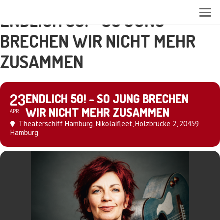
ENDLICH 50! - SO JUNG
BRECHEN WIR NICHT MEHR
ZUSAMMEN
23
ENDLICH 50! - SO JUNG BRECHEN
WIR NICHT MEHR ZUSAMMEN
APR
Theaterschiff Hamburg
, Nikolaifleet, Holzbrücke 2, 20459
Hamburg