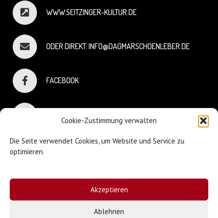
WWW.SEITZINGER-KULTUR.DE
ODER DIREKT: INFO@DAGMARSCHOENLEBER.DE
FACEBOOK
INSTAGRAM
Cookie-Zustimmung verwalten
Die Seite verwendet Cookies, um Website und Service zu
optimieren.
© Dagmar Schönleber
Akzeptieren
Webdesign:
Sniffing Dog
| Mary Keiser
Ablehnen