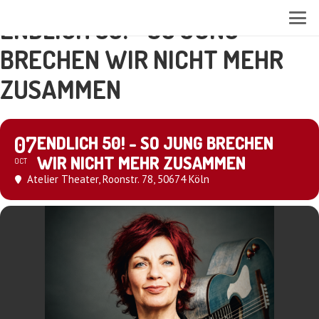
ENDLICH 50! - SO JUNG
BRECHEN WIR NICHT MEHR
ZUSAMMEN
07
ENDLICH 50! - SO JUNG BRECHEN
WIR NICHT MEHR ZUSAMMEN
OCT
Atelier Theater
, Roonstr. 78, 50674 Köln