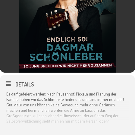
DETAILS
Es darf gefeiert werden: Nach Pausenhof, Pickeln und Planung der
Familie haben wir das Schlimmste hinter uns und sind immer noch da!
Gut, viele von uns können keine Bewegung mehr ohne Geräusch
machen und bei manchen werden die Arme zu kurz, um das
Großgedruckte zu lesen, aber die Hinweisschilder auf dem Weg der
Selbstverwirklichung sieht man eh nur mit dem Herzen, oder?
Doch, Obacht: Die zweite Halbzeit des Lebens will nicht mit schlechten