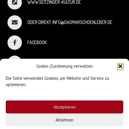
WWW.SEITZINGER-KULTUR.DE
ODER DIREKT: INFO@DAGMARSCHOENLEBER.DE
FACEBOOK
INSTAGRAM
Cookie-Zustimmung verwalten
Die Seite verwendet Cookies, um Website und Service zu
optimieren.
© Dagmar Schönleber
Akzeptieren
Webdesign:
Sniffing Dog
| Mary Keiser
Ablehnen
Impressum & Datenschutz