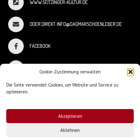
WWW.SEITZINGER-KULTUR.DE
ODER DIREKT: INFO@DAGMARSCHOENLEBER.DE
FACEBOOK
INSTAGRAM
Cookie-Zustimmung verwalten
Die Seite verwendet Cookies, um Website und Service zu
optimieren.
© Dagmar Schönleber
Akzeptieren
Webdesign:
Sniffing Dog
| Mary Keiser
Ablehnen
Impressum & Datenschutz