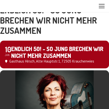
ENDLICH 50! - SO JUNG
BRECHEN WIR NICHT MEHR
ZUSAMMEN
10
ENDLICH 50! - SO JUNG BRECHEN WIR
NICHT MEHR ZUSAMMEN
JAN
Gasthaus Hirsch
, Alte Hauptstr.1, 72505 Krauchenwies