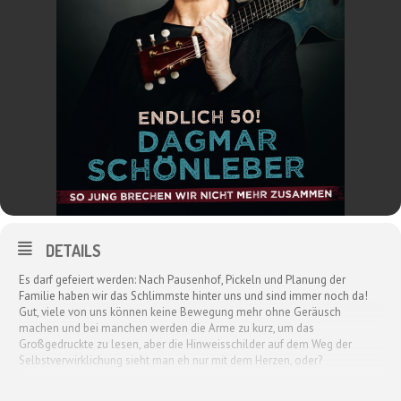
DETAILS
Es darf gefeiert werden: Nach Pausenhof, Pickeln und Planung der
Familie haben wir das Schlimmste hinter uns und sind immer noch da!
Gut, viele von uns können keine Bewegung mehr ohne Geräusch
machen und bei manchen werden die Arme zu kurz, um das
Großgedruckte zu lesen, aber die Hinweisschilder auf dem Weg der
Selbstverwirklichung sieht man eh nur mit dem Herzen, oder?
Doch, Obacht: Die zweite Halbzeit des Lebens will nicht mit schlechten