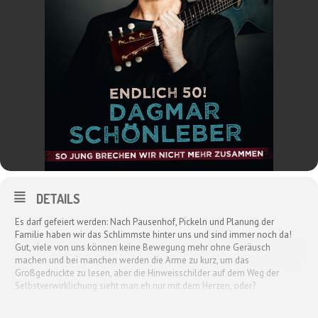
DETAILS
Es darf gefeiert werden: Nach Pausenhof, Pickeln und Planung der
Familie haben wir das Schlimmste hinter uns und sind immer noch da!
Gut, viele von uns können keine Bewegung mehr ohne Geräusch
machen und bei manchen werden die Arme zu kurz, um das
Großgedruckte zu lesen, aber die Hinweisschilder auf dem Weg der
Selbstverwirklichung sieht man eh nur mit dem Herzen, oder?
Doch, Obacht: Die zweite Halbzeit des Lebens will nicht mit schlechten