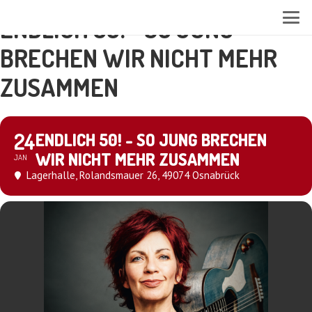
ENDLICH 50! - SO JUNG
BRECHEN WIR NICHT MEHR
ZUSAMMEN
24
ENDLICH 50! - SO JUNG BRECHEN
WIR NICHT MEHR ZUSAMMEN
JAN
Lagerhalle
, Rolandsmauer 26, 49074 Osnabrück