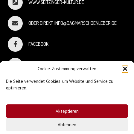
WWW.SEITZINGER-KULTUR.DE
ODER DIREKT: INFO@DAGMARSCHOENLEBER.DE
FACEBOOK
INSTAGRAM
Cookie-Zustimmung verwalten
Die Seite verwendet Cookies, um Website und Service zu
optimieren.
© Dagmar Schönleber
Akzeptieren
Webdesign:
Sniffing Dog
| Mary Keiser
Ablehnen
Impressum & Datenschutz