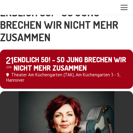
ENDLICH 50! - SO JUNG
BRECHEN WIR NICHT MEHR
ZUSAMMEN
21
ENDLICH 50! - SO JUNG BRECHEN WIR
NICHT MEHR ZUSAMMEN
JAN
Theater Am Küchengarten (TAK)
, Am Küchengarten 3 - 5,
Hannover