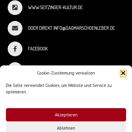
WWW.SEITZINGER-KULTUR.DE
ODER DIREKT: INFO@DAGMARSCHOENLEBER.DE
FACEBOOK
INSTAGRAM
Cookie-Zustimmung verwalten
Die Seite verwendet Cookies, um Website und Service zu
optimieren.
© Dagmar Schönleber
Akzeptieren
Webdesign:
Sniffing Dog
| Mary Keiser
Ablehnen