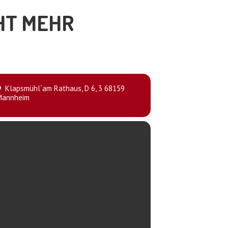
CHT MEHR
Klapsmühl´am Rathaus
, D 6, 3 68159
Mannheim