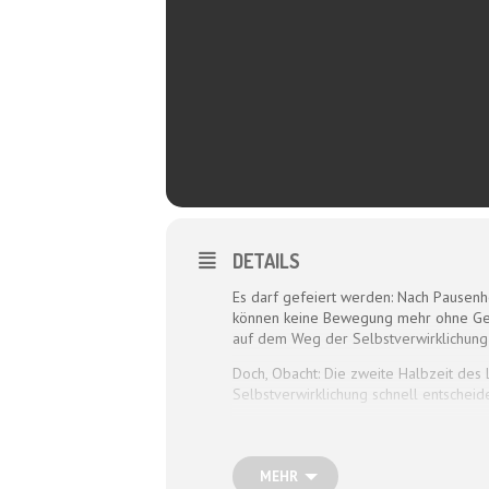
DETAILS
Es darf gefeiert werden: Nach Pausenho
können keine Bewegung mehr ohne Gerä
auf dem Weg der Selbstverwirklichung
Doch, Obacht: Die zweite Halbzeit des
Selbstverwirklichung schnell entsche
Und wie erhält man sich die Lebensfre
Lebenserfahrung, Bauchgefühl und Gelas
ganz eigenen Art Klug- und Albernheit 
MEHR