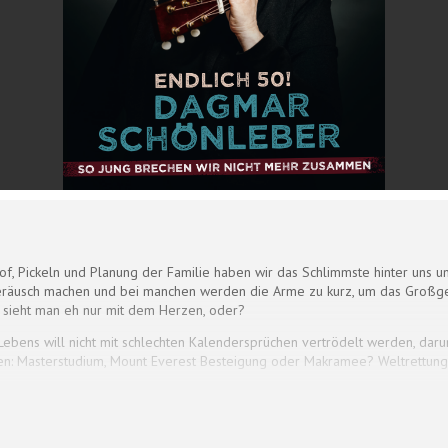
f, Pickeln und Planung der Familie haben wir das Schlimmste hinter uns un
usch machen und bei manchen werden die Arme zu kurz, um das Großgedr
 sieht man eh nur mit dem Herzen, oder?
 Lebens will nicht mit schlechten Kalendersprüchen vertrödelt werden, dar
iden: Masterstudium, Mount Everest Besteigung oder Makramee? Weltrettu
ude trotz des offensichtlichen Verfalls?Dagmar Schönleber weiß: Zum Glüc
senheit. Wir tragen alles mit Würde – außer beige!In Worten und Musik al
und verkündet: Es ist immer noch alles machbar, denn ü 50 bedeutet doch: 