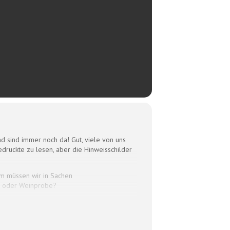
d sind immer noch da! Gut, viele von uns
uckte zu lesen, aber die Hinweisschilder
um müssen wir in Sachen
ng oder Weinprobe?
k haben wir in der 2. Pubertät mehr
ler Art verbindet Frau Schönleber in ihrer
Ab jetzt sind wir Goldstandard!