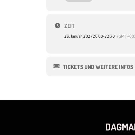
Regie: Lutz von Rosenberg Lipinsky
ZEIT
28. Januar 2027
20:00
-
22:30
(GMT+00:
TICKETS UND WEITERE INFOS
DAGMA