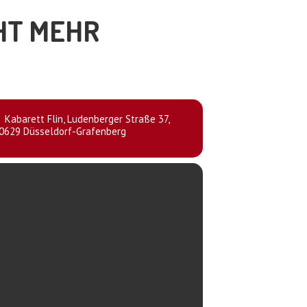
CHT MEHR
Kabarett Flin
, Ludenberger Straße 37,
0629 Düsseldorf-Grafenberg