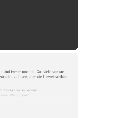
d sind immer noch da! Gut, viele von uns
uckte zu lesen, aber die Hinweisschilder
um müssen wir in Sachen
ng oder Weinprobe?
k haben wir in der 2. Pubertät mehr
ler Art verbindet Frau Schönleber in ihrer
Ab jetzt sind wir Goldstandard!