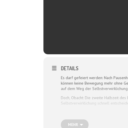
DETAILS
Es darf gefeiert werden: Nach Pausenho
können keine Bewegung mehr ohne Gerä
auf dem Weg der Selbstverwirklichung
Doch, Obacht: Die zweite Halbzeit des
Selbstverwirklichung schnell entsche
Und wie erhält man sich die Lebensfre
Lebenserfahrung, Bauchgefühl und Gelas
ganz eigenen Art Klug- und Albernheit 
MEHR