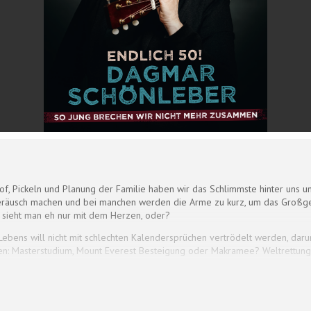
f, Pickeln und Planung der Familie haben wir das Schlimmste hinter uns un
usch machen und bei manchen werden die Arme zu kurz, um das Großgedr
 sieht man eh nur mit dem Herzen, oder?
 Lebens will nicht mit schlechten Kalendersprüchen vertrödelt werden, dar
iden: Masterstudium, Mount Everest Besteigung oder Makramee? Weltrettu
ude trotz des offensichtlichen Verfalls?Dagmar Schönleber weiß: Zum Glüc
senheit. Wir tragen alles mit Würde – außer beige!In Worten und Musik al
und verkündet: Es ist immer noch alles machbar, denn ü 50 bedeutet doch: 