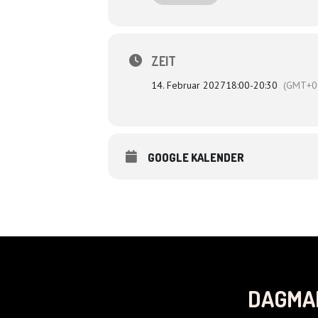
Regie: Lutz von Rosenberg Lipinsky
ZEIT
14. Februar 2027
18:00
-
20:30
(GMT+0
GOOGLE KALENDER
DAGMA