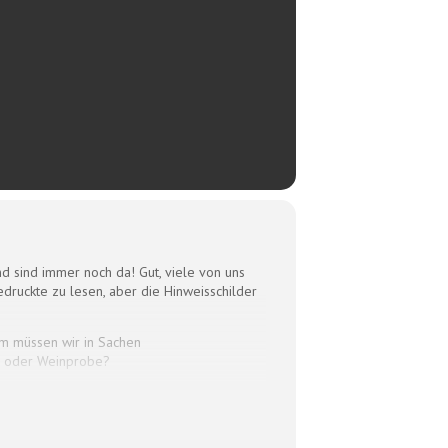
d sind immer noch da! Gut, viele von uns
uckte zu lesen, aber die Hinweisschilder
um müssen wir in Sachen
ng oder Weinprobe?
k haben wir in der 2. Pubertät mehr
ler Art verbindet Frau Schönleber in ihrer
Ab jetzt sind wir Goldstandard!