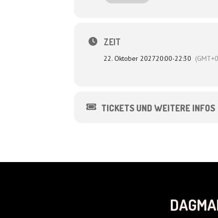
Regie: Lutz von Rosenberg Lipinsky
ZEIT
22. Oktober 2027
20:00
-
22:30
(GMT+0
TICKETS UND WEITERE INFOS
DAGMA