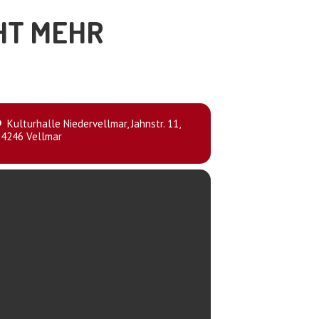
CHT MEHR
Kulturhalle Niedervellmar
, Jahnstr. 11,
34246 Vellmar