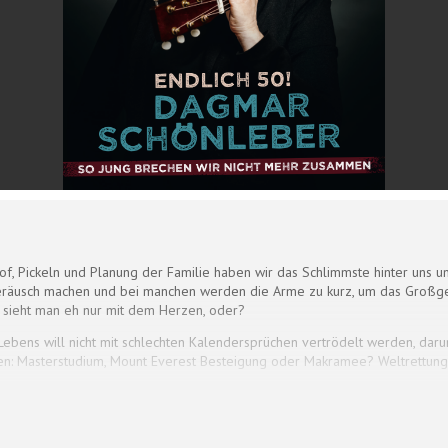
f, Pickeln und Planung der Familie haben wir das Schlimmste hinter uns un
usch machen und bei manchen werden die Arme zu kurz, um das Großgedr
 sieht man eh nur mit dem Herzen, oder?
 Lebens will nicht mit schlechten Kalendersprüchen vertrödelt werden, dar
iden: Masterstudium, Mount Everest Besteigung oder Makramee? Weltrettu
ude trotz des offensichtlichen Verfalls?Dagmar Schönleber weiß: Zum Glüc
senheit. Wir tragen alles mit Würde – außer beige!In Worten und Musik al
und verkündet: Es ist immer noch alles machbar, denn ü 50 bedeutet doch: 