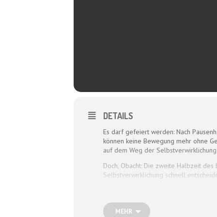
DETAILS
Es darf gefeiert werden: Nach Pausenho
können keine Bewegung mehr ohne Gerä
auf dem Weg der Selbstverwirklichung
Doch, Obacht: Die zweite Halbzeit des
Selbstverwirklichung schnell entsche
Und wie erhält man sich die Lebensfre
Lebenserfahrung, Bauchgefühl und Gelas
ganz eigenen Art Klug- und Albernheit 
MEHR