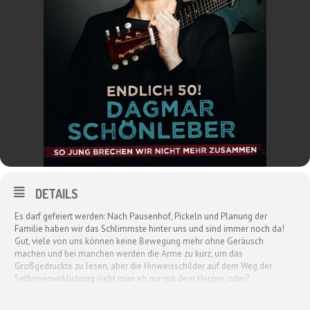
DETAILS
Es darf gefeiert werden: Nach Pausenhof, Pickeln und Planung der
Familie haben wir das Schlimmste hinter uns und sind immer noch da!
Gut, viele von uns können keine Bewegung mehr ohne Geräusch
machen und bei manchen werden die Arme zu kurz, um das
Großgedruckte zu lesen, aber die Hinweisschilder auf dem Weg der
Selbstverwirklichung sieht man eh nur mit dem Herzen, oder?
Doch, Obacht: Die zweite Halbzeit des Lebens will nicht mit schlechten