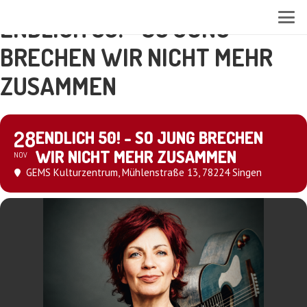
ENDLICH 50! - SO JUNG
BRECHEN WIR NICHT MEHR
ZUSAMMEN
28
ENDLICH 50! - SO JUNG BRECHEN
WIR NICHT MEHR ZUSAMMEN
NOV
GEMS Kulturzentrum
, Mühlenstraße 13, 78224 Singen