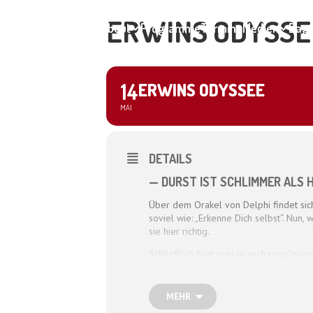
ERWINS ODYSSE
Home
About
Programme
Termine
Medien
Dagm
14
ERWINS ODYSSEE
MAI
DETAILS
— DURST IST SCHLIMMER ALS 
Über dem Orakel von Delphi findet sich 
soviel wie: „Erkenne Dich selbst“. Nun,
sie hier richtig.
Schließlich hört man ja auch regelmäss
machen!“. Allein, es fehlt oft der rich
Dichter Homer so richtig alt geworden
Die Odyssee.
MEHR