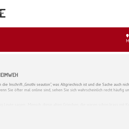
E
ar und der Organismus
Shop
Kontakt
M
HEIMWEH
die Inschrift „Gnothi seauton“, was Altgriechisch ist und die Sache auch nic
 wenn Sie öfter mal online sind, sehen Sie sich wahrscheinlich recht häufig
ig Leute sagen: „Mensch, diese alten Griechen, die waren schon krass mit 
tige Anlass. Doch nun ist es endlich soweit. Im Jahr 2026 (in Zahlen: Zweit
. Weshalb wir nun eines seiner größten Werke auf die Bühne bringen: