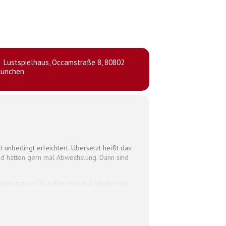
Lustspielhaus
, Occamstraße 8, 80802
ünchen
ht unbedingt erleichtert. Übersetzt heißt das
 und hätten gern mal Abwechslung. Dann sind
Kultur und so! Da sollte man mal wieder was
ausendsechsundzwanzig!) wäre der griechische