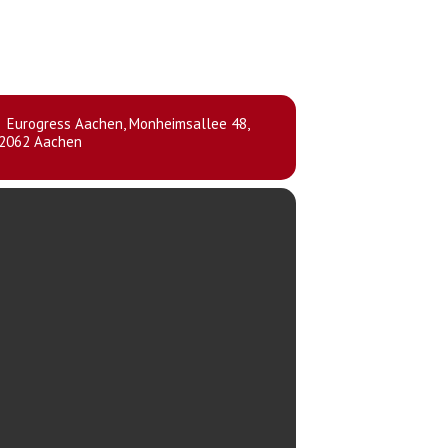
Eurogress Aachen
, Monheimsallee 48,
2062 Aachen